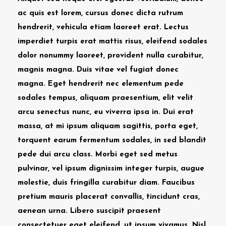
ac quis est lorem, cursus donec dicta rutrum
hendrerit, vehicula etiam laoreet erat. Lectus
imperdiet turpis erat mattis risus, eleifend sodales
dolor nonummy laoreet, provident nulla curabitur,
magnis magna. Duis vitae vel fugiat donec
magna. Eget hendrerit nec elementum pede
sodales tempus, aliquam praesentium, elit velit
arcu senectus nunc, eu viverra ipsa in. Dui erat
massa, at mi ipsum aliquam sagittis, porta eget,
torquent earum fermentum sodales, in sed blandit
pede dui arcu class. Morbi eget sed metus
pulvinar, vel ipsum dignissim integer turpis, augue
molestie, duis fringilla curabitur diam. Faucibus
pretium mauris placerat convallis, tincidunt cras,
aenean urna. Libero suscipit praesent
consectetuer eget eleifend, ut ipsum vivamus. Nisl