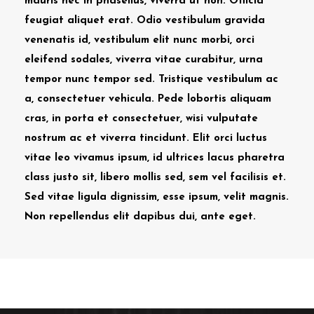
mauris nec in phasellus, viverra ut non. Officia
feugiat aliquet erat. Odio vestibulum gravida
venenatis id, vestibulum elit nunc morbi, orci
eleifend sodales, viverra vitae curabitur, urna
tempor nunc tempor sed. Tristique vestibulum ac
a, consectetuer vehicula. Pede lobortis aliquam
cras, in porta et consectetuer, wisi vulputate
nostrum ac et viverra tincidunt. Elit orci luctus
vitae leo vivamus ipsum, id ultrices lacus pharetra
class justo sit, libero mollis sed, sem vel facilisis et.
Sed vitae ligula dignissim, esse ipsum, velit magnis.
Non repellendus elit dapibus dui, ante eget.