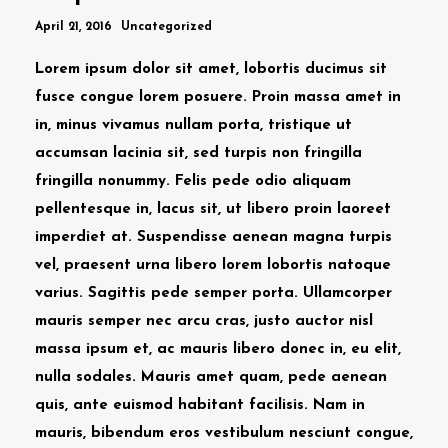
April 21, 2016
Uncategorized
Lorem ipsum dolor sit amet, lobortis ducimus sit
fusce congue lorem posuere. Proin massa amet in
in, minus vivamus nullam porta, tristique ut
accumsan lacinia sit, sed turpis non fringilla
fringilla nonummy. Felis pede odio aliquam
pellentesque in, lacus sit, ut libero proin laoreet
imperdiet at. Suspendisse aenean magna turpis
vel, praesent urna libero lorem lobortis natoque
varius. Sagittis pede semper porta. Ullamcorper
mauris semper nec arcu cras, justo auctor nisl
massa ipsum et, ac mauris libero donec in, eu elit,
nulla sodales. Mauris amet quam, pede aenean
quis, ante euismod habitant facilisis. Nam in
mauris, bibendum eros vestibulum nesciunt congue,